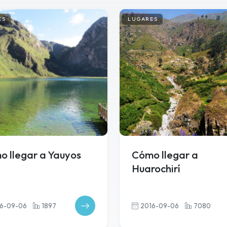
ES
LUGARES
 llegar a Yauyos
Cómo llegar a
Huarochirí
6-09-06
1897
2016-09-06
7080