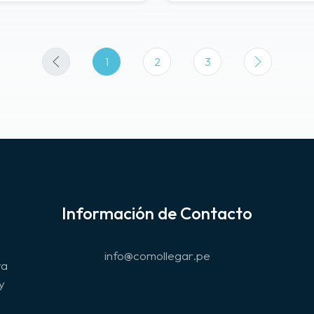
1
2
3
Información de Contacto
info@comollegar.pe
ra
y